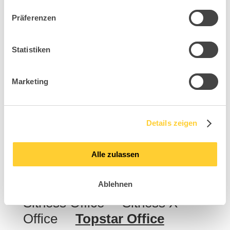
Sitness Life 80
Sitness X Back Pro
Präferenzen
Statistiken
Marketing
Details zeigen
Sitness X Stool 30
Sitness X Up Table 30
Alle zulassen
Ablehnen
Sitness Office
Sitness X
Office
Topstar Office