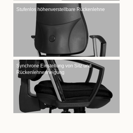
Stufenlos höhenverstellbare Rückenlehne
Synchrone Einstellung von Sitz und
Rückenlehnenneigung