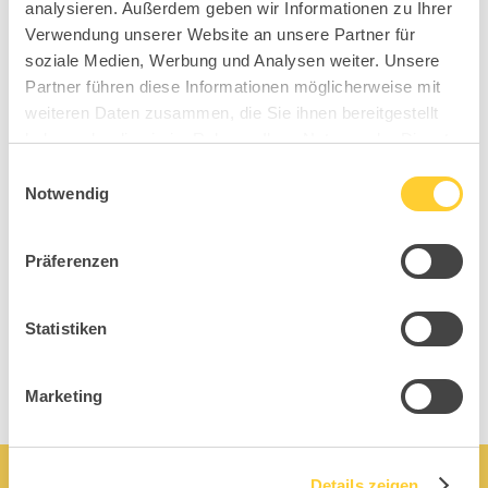
analysieren. Außerdem geben wir Informationen zu Ihrer
Diese Topstars
Verwendung unserer Website an unsere Partner für
soziale Medien, Werbung und Analysen weiter. Unsere
könnten Dir auch
Partner führen diese Informationen möglicherweise mit
weiteren Daten zusammen, die Sie ihnen bereitgestellt
haben oder die sie im Rahmen Ihrer Nutzung der Dienste
gefallen
gesammelt haben.
Einwilligungsauswahl
Notwendig
Präferenzen
Statistiken
Marketing
Details zeigen