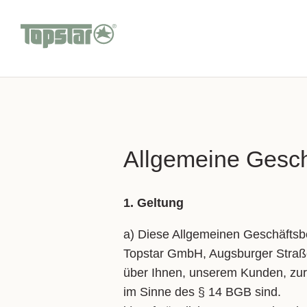
Allgemeine Gesc
1. Geltung
a) Die­se All­ge­mei­nen Ge­schäfts­
Top­star GmbH, Augs­bur­ger Stra­
über Ih­nen, un­se­rem Kun­den, zu
im Sin­ne des § 14 BGB sind.