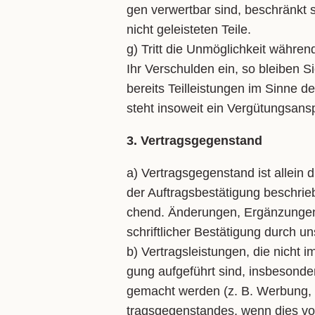
gen ver­wert­bar sind, be­schränkt s
nicht ge­leis­te­ten Tei­le.
g) Tritt die Un­mög­lich­keit wäh­r
Ihr Ver­schul­den ein, so blei­ben Si
be­reits Teil­leis­tun­gen im Sin­ne 
steht in­so­weit ein Ver­gü­tungs­an­
3. Vertragsgegenstand
a) Ver­trags­ge­gen­stand ist al­lein 
der Auf­trags­be­stä­ti­gung be­schri
chend. Än­de­run­gen, Er­gän­zun­ge
schrift­li­cher Be­stä­ti­gung durch un
b) Ver­trags­leis­tun­gen, die nicht im
gung auf­ge­führt sind, ins­be­son­d
ge­macht wer­den (z. B. Wer­bung, I
trags­ge­gen­stan­des, wenn dies von 