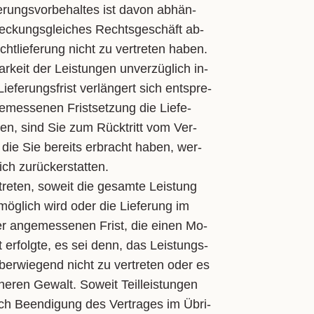
­rungs­vor­be­hal­tes ist da­von ab­hän­
de­ckungs­glei­ches Rechts­ge­schäft ab­
t­lie­fe­rung nicht zu ver­tre­ten ha­ben.
r­keit der Leis­tun­gen un­ver­züg­lich in­
Lie­fe­rungs­frist ver­län­gert sich ent­spre­
­mes­se­nen Frist­set­zung die Lie­fe­
nen, sind Sie zum Rück­tritt vom Ver­
, die Sie be­reits er­bracht ha­ben, wer­
h zu­rück­er­stat­ten.
re­ten, so­weit die ge­sam­te Leis­tung
­mög­lich wird oder die Lie­fe­rung im
ner an­ge­mes­se­nen Frist, die ei­nen Mo­
ht er­folg­te, es sei denn, das Leis­tungs­
über­wie­gend nicht zu ver­tre­ten oder es
e­ren Ge­walt. So­weit Teil­leis­tun­gen
ch Be­en­di­gung des Ver­tra­ges im Üb­ri­