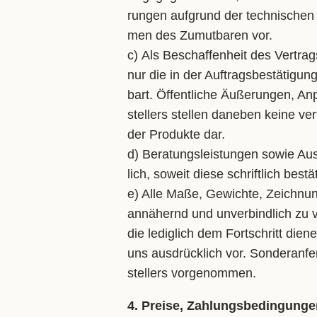
run­gen auf­grund der tech­ni­schen
men des Zu­mut­ba­ren vor.
c) Als Be­schaf­fen­heit des Ver­trag
nur die in der Auf­trags­be­stä­ti­gun
bart. Öf­fent­li­che Äu­ße­run­gen, 
stel­lers stel­len da­ne­ben kei­ne ve
der Pro­duk­te dar.
d) Be­ra­tungs­leis­tun­gen so­wie Aus
lich, so­weit die­se schrift­lich be­stä
e) Al­le Ma­ße, Ge­wich­te, Zeich­nu
an­nä­hernd und un­ver­bind­lich zu ve
die le­dig­lich dem Fort­schritt die­
uns aus­drück­lich vor. Son­der­an­f
stel­lers vor­ge­nom­men.
4. Preise, Zahlungsbedingunge