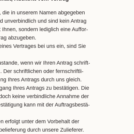
e, die in un­se­rem Na­men ab­ge­ge­ben
d un­ver­bind­lich und sind kein An­trag
Ih­nen, son­dern le­dig­lich ei­ne Auf­for­
rag ab­zu­ge­ben.
i­nes Ver­tra­ges bei uns ein, sind Sie
stan­de, wenn wir Ih­ren An­trag schrift­
 Der schrift­li­chen oder fern­schrift­li­
ng Ih­res An­trags durch uns gleich.
gang Ih­res An­trags zu be­stä­ti­gen. Die
­doch kei­ne ver­bind­li­che An­nah­me der
stä­ti­gung kann mit der Auf­trags­be­stä­
n er­folgt un­ter dem Vor­be­halt der
e­lie­fe­rung durch un­se­re Zu­lie­fe­rer.