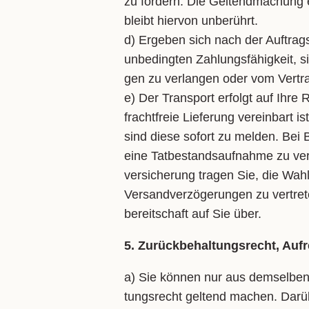
zu for­dern. Die Gel­tend­ma­chung e
bleibt hier­von un­be­rührt.
d) Er­ge­ben sich nach der Auf­trags­e
un­be­ding­ten Zah­lungs­fä­hig­keit, s
gen zu ver­lan­gen oder vom Ver­trag
e) Der Trans­port er­folgt auf Ih­r
fracht­freie Lie­fe­rung ver­ein­bart i
sind die­se so­fort zu mel­den. Bei 
ei­ne Tat­be­stands­auf­nah­me zu ve
ver­si­che­rung tra­gen Sie, die Wahl
Ver­sand­ver­zö­ge­run­gen zu ver­tre
be­reit­schaft auf Sie über.
5. Zurückbehaltungsrecht, Auf
a) Sie kön­nen nur aus dem­sel­ben Ve
tungs­recht gel­tend ma­chen. Dar­üb