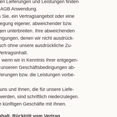
en Lie­fe­run­gen und Leis­tun­gen fin­den
en AGB An­wen­dung.
 Sie, ein Ver­trags­an­ge­bot oder ei­ne
e­le­gung ei­ge­ner, ab­wei­chen­der bzw.
en un­ter­brei­ten. Ih­re ab­wei­chen­den
in­gun­gen, de­nen wir nicht aus­drück­
ch oh­ne un­se­re aus­drück­li­che Zu­
­trags­in­halt.
wenn wir in Kennt­nis Ih­rer ent­ge­gen­
 un­se­ren Ge­schäfts­be­din­gun­gen ab­
fe­run­gen bzw. die Leis­tun­gen vor­be­
 uns und Ih­nen, die für un­se­re Lie­fe­
er­den, sind schrift­lich nie­der­zu­le­gen.
e künf­ti­gen Ge­schäf­te mit Ih­nen.
halt, Rücktritt vom Vertrag