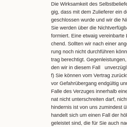
Die Wirk­sam­keit des Selbst­be­lie­fe
gig, dass mit dem Zu­lie­fe­rer ein 
ge­schlos­sen wur­de und wir die Nich
Sie wer­den über die Nicht­ver­füg­ba
for­miert. Ei­ne et­waig ver­ein­bar­te 
chend. Soll­ten wir nach ei­ner an­ge
rung noch nicht durch­füh­ren kön­
trag be­rech­tigt. Ge­gen­leis­tun­gen
den wir in die­sem Fall un­ver­züg­lic
f) Sie kön­nen vom Ver­trag zu­rück­t
vor Ge­fahr­über­gang end­gül­tig un
Fal­le des Ver­zu­ges in­ner­halb ei­
nat nicht un­ter­schrei­ten darf, nic
hin­der­nis ist von uns zu­min­dest 
han­delt sich um ei­nen Fall der hö­h
ge­leis­tet sind, die für Sie auch na