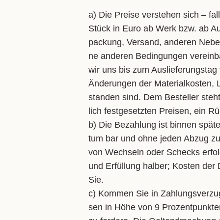
a) Die Prei­se ver­ste­hen sich – fal
Stück in Eu­ro ab Werk bzw. ab Aus­l
pa­ckung, Ver­sand, an­de­ren Ne­ben
ne an­de­ren Be­din­gun­gen ver­ein­ba
wir uns bis zum Aus­lie­fe­rungs­ta
Än­de­run­gen der Ma­te­ri­al­kos­ten
stan­den sind. Dem Be­stel­ler steht
lich fest­ge­setz­ten Prei­sen, ein Rü
b) Die Be­zah­lung ist bin­nen spä­
tum bar und oh­ne je­den Ab­zug zu l
von Wech­seln oder Schecks er­folgt
und Er­fül­lung hal­ber; Kos­ten der 
Sie.
c) Kom­men Sie in Zah­lungs­ver­zug,
sen in Hö­he von 9 Pro­zent­punk­ten