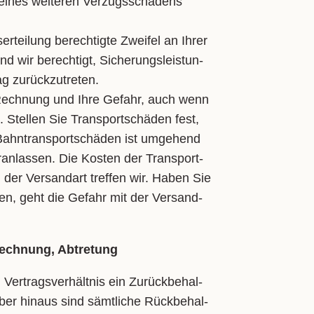
i­nes wei­te­ren Ver­zugs­scha­dens
r­tei­lung be­rech­tig­te Zwei­fel an Ih­rer
ind wir be­rech­tigt, Si­che­rungs­leis­tun­
 zu­rück­zu­tre­ten.
e Rech­nung und Ih­re Ge­fahr, auch wenn
st. Stel­len Sie Trans­port­schä­den fest,
Bahn­trans­port­schä­den ist um­ge­hend
r­an­las­sen. Die Kos­ten der Trans­port­
 der Ver­san­dart tref­fen wir. Ha­ben Sie
­ten, geht die Ge­fahr mit der Ver­sand­
rechnung, Abtretung
r­trags­ver­hält­nis ein Zu­rück­be­hal­
er hin­aus sind sämt­li­che Rück­be­hal­