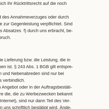
ich Ihr Rück­tritts­recht auf die noch
end des An­nah­me­ver­zu­ges oder durch
e zur Ge­gen­leis­tung ver­pflich­tet. Sind
des Ab­sat­zes f) durch uns er­bracht, be­
spruch.
die Lie­fe­rung bzw. die Leis­tung, die in
e­ben ist. § 243 Abs. 1 BGB gilt ent­spre­
n und Ne­ben­ab­re­den sind nur bei
s ver­bind­lich.
 An­ge­bot oder in der Auf­trags­be­stä­ti­
e­re die, die zu Wer­be­zwe­cken be­kannt
n­ter­net), sind nur dann Teil des Ver­
uns schrift­lich be­stä­tigt wird. Än­de­