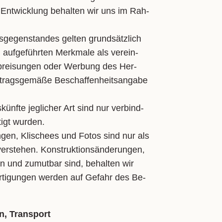
 Ent­wick­lung be­hal­ten wir uns im Rah­
s­ge­gen­stan­des gel­ten grund­sätz­lich
g auf­ge­führ­ten Merk­ma­le als ver­ein­
An­prei­sun­gen oder Wer­bung des Her­
r­trags­ge­mä­ße Be­schaf­fen­heits­an­ga­be
­künf­te jeg­li­cher Art sind nur ver­bind­
­tigt wur­den.
n­gen, Kli­schees und Fo­tos sind nur als
r­ste­hen. Kon­struk­ti­ons­än­de­run­gen,
nen und zu­mut­bar sind, be­hal­ten wir
er­ti­gun­gen wer­den auf Ge­fahr des Be­
n, Transport