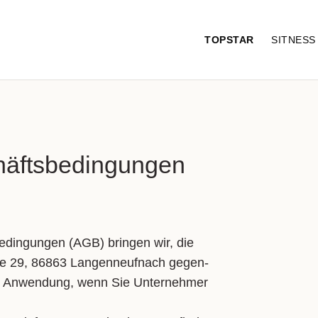
TOPSTAR
SITNES
häftsbedingungen
be­din­gun­gen (AGB) brin­gen wir, die
ße 29, 86863 Lan­gen­neuf­nach ge­gen­
r An­wen­dung, wenn Sie Un­ter­neh­mer