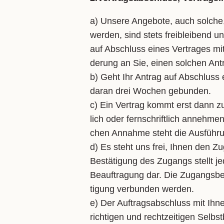
a) Un­se­re An­ge­bo­te, auch sol­ch
wer­den, sind stets freiblei­bend un
auf Ab­schluss ei­nes Ver­tra­ges mit 
de­rung an Sie, ei­nen sol­chen An­t
b) Geht Ihr An­trag auf Ab­schluss e
dar­an drei Wo­chen ge­bun­den.
c) Ein Ver­trag kommt erst dann zu­
lich oder fern­schrift­lich an­neh­men.
chen An­nah­me steht die Aus­füh­ru
d) Es steht uns frei, Ih­nen den Zu­
Be­stä­ti­gung des Zu­gangs stellt je
Be­auf­tra­gung dar. Die Zu­gangs­be­
ti­gung ver­bun­den wer­den.
e) Der Auf­trags­ab­schluss mit Ih­ne
rich­ti­gen und recht­zei­ti­gen Selbst­b