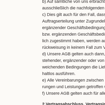
b) Auf sämt­li­che von uns er­brach­t
aus­schließ­lich die nach­fol­gen­d
c) Dies gilt auch für den Fall, dass
Auf­trags­er­tei­lung un­ter Zu­grun­d
er­gän­zen­der Ge­schäfts­be­din­gun­g
bzw. er­gän­zen­den Ge­schäfts­be­d
lich zu­ge­stimmt ha­ben, wer­den au
rück­wei­sung in kei­nem Fall zum Ver
d) Un­se­re AGB gel­ten auch dann, 
ste­hen­der, er­gän­zen­der oder von
wei­chen­den Be­din­gun­gen die Lie­
halt­los aus­füh­ren.
e) Al­le Ver­ein­ba­run­gen zwi­schen
run­gen und Leis­tun­gen ge­trof­fen w
f) Un­se­re AGB gel­ten auch für al­l
2.Vertragsabschluss, Vertragsin