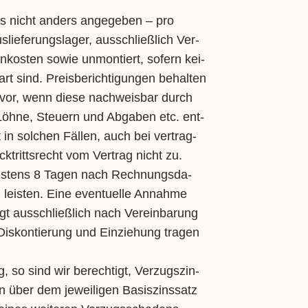
ls nicht an­ders an­ge­ge­ben – pro
ie­fe­rungs­la­ger, aus­schließ­lich Ver­
­kos­ten so­wie un­mon­tiert, so­fern kei­
rt sind. Preis­be­rich­ti­gun­gen be­hal­ten
g vor, wenn die­se nach­weis­bar durch
, Löh­ne, Steu­ern und Ab­ga­ben etc. ent­
 in sol­chen Fäl­len, auch bei ver­trag­
ck­tritts­recht vom Ver­trag nicht zu.
tes­tens 8 Ta­gen nach Rech­nungs­da­
eis­ten. Ei­ne even­tu­el­le An­nah­me
 aus­schließ­lich nach Ver­ein­ba­rung
Dis­kon­tie­rung und Ein­zie­hung tra­gen
 so sind wir be­rech­tigt, Ver­zugs­zin­
 über dem je­wei­li­gen Ba­sis­zins­satz