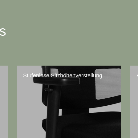
ts
Stufenlose Sitzhöhenverstellung