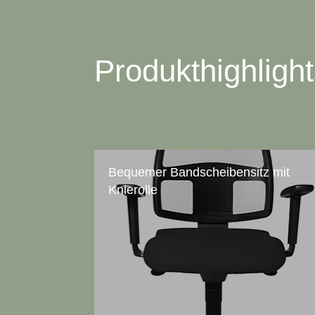
Produkthighligh
Bequemer Bandscheibensitz mit
Knierolle