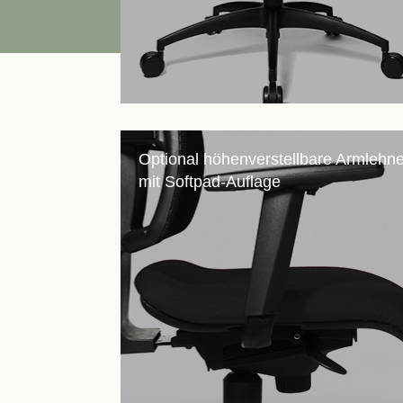
Optional höhenverstellbare Armlehn
mit Softpad-Auflage