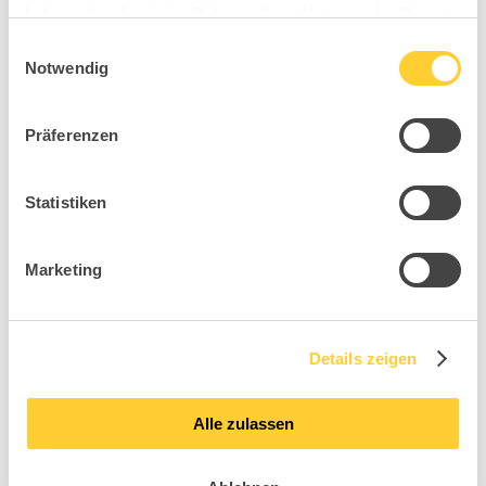
haben oder die sie im Rahmen Ihrer Nutzung der Dienste
gesammelt haben.
Einwilligungsauswahl
Notwendig
Präferenzen
Statistiken
Marketing
Details zeigen
Mit Absenden einer Anfrage erkläre ich mich
mit der Datenschutzunterrichtung von
Alle zulassen
TOPSTAR - einer Marke der Topstar GmbH
einverstanden.*