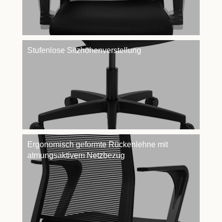
Stufenlose Sitzhöhenverstellung
Ergonomisch geformte Rückenlehne mit
atmungsaktivem Netzbezug