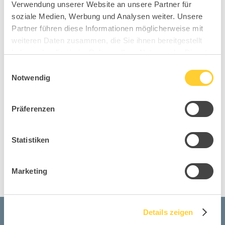
Verwendung unserer Website an unsere Partner für
Diese Sitness
soziale Medien, Werbung und Analysen weiter. Unsere
Partner führen diese Informationen möglicherweise mit
Modelle könnten
weiteren Daten zusammen, die Sie ihnen bereitgestellt
haben oder die sie im Rahmen Ihrer Nutzung der Dienste
Dir auch gefallen
gesammelt haben.
Einwilligungsauswahl
Notwendig
Präferenzen
Statistiken
Marketing
Details zeigen