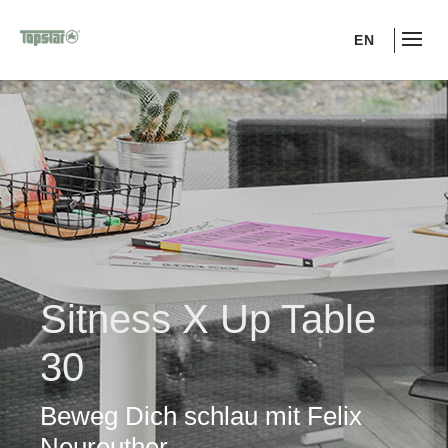
EN
Sitness X Up Table
30
Beweg Dich schlau mit Felix
Neureuther