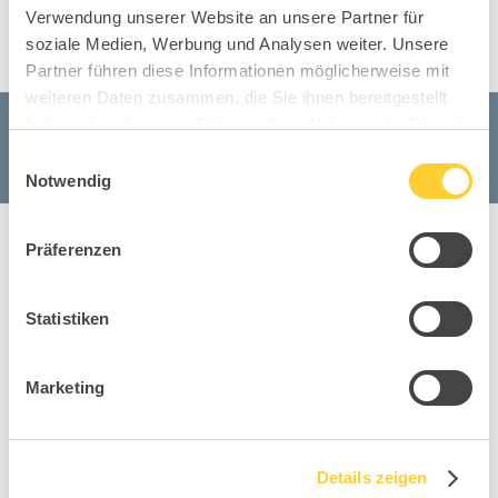
Verwendung unserer Website an unsere Partner für
soziale Medien, Werbung und Analysen weiter. Unsere
Partner führen diese Informationen möglicherweise mit
weiteren Daten zusammen, die Sie ihnen bereitgestellt
haben oder die sie im Rahmen Ihrer Nutzung der Dienste
gesammelt haben.
Einwilligungsauswahl
Notwendig
Präferenzen
Statistiken
Soft Sitness Art
Bod
Marketing
Sitness Kollektion
Details zeigen