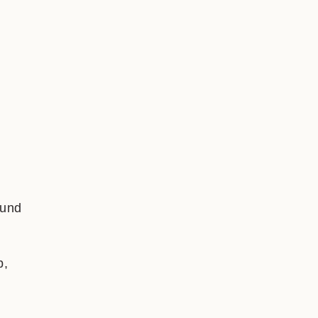
 und
b,