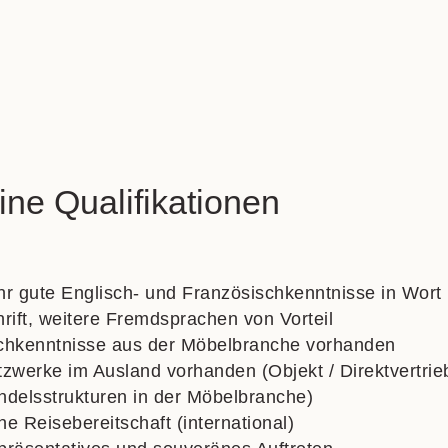
ine Qualifikationen
r gute Englisch- und Franz
ösischkenntnisse in
Wort
rift, weitere Fremdsprachen von Vorteil
chkenntnisse aus der M
öbelbranche vorhanden
zwerke im Ausland vorhanden (Objekt / Direkt
vertrie
delsstrukturen in der M
öbelbranche)
e Reisebereitschaft (international)