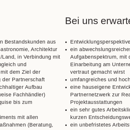
Bei uns erwart
on Bestandskunden aus
Entwicklungsperspektiv
astronomie, Architektur
ein abwechslungsreich
t/Land, in Verbindung mit
Aufgabenspektrum, mit 
bgleich und
Einarbeitung am Untern
mit dem Ziel der
vertraut gemacht wirst
der Partnerschaft
umfangreiches und hoch
chhaltiger Aufbau
eine hauseigene Entwick
weise Fachh
ändler)
Partnernetzwerk zur Rea
kquise bis zum
Projektausstattungen
ein sehr gutes Arbeitskl
iments mit allen
kurzen Entscheidungsw
Maßnahmen (Beratung,
ein unbefristetes Arbeit