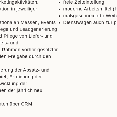
ketingaktivitäten,
freie Zeiteinteilung
tion in jeweiliger
moderne Arbeitsmittel (
ma
ßgeschneiderte Weit
ationalen Messen, Events
Dienstwagen auch zur p
flege und Leadgenerierung
d Pflege von Liefer- und
eis- und
m Rahmen vorher
gesetzter
len Freigabe durch den
erung der Absatz- und
et, Erreichung der
twicklung der
en der jährlich neu
chten
über CRM