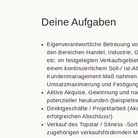
Deine Aufgaben
Eigenverantwortliche Betreuung v
den Bereichen Handel, Industrie, G
etc. im festgelegten Verkaufsgebie
einem kontinuierlichem Soll-/ Ist-A
Kundenmanagement-Ma
ß nahmen 
Umsatzmaximierung und Festigung 
Aktive Akquise, Gewinnung und na
potenzieller Neukunden (beispiels
Direktgesch
äfte / Projektarbeit (A
erfolgreichen Abschluss!)
Verkauf des Topstar /
Sitness
-Sort
zugeh
örigen verkaufsfördernden 