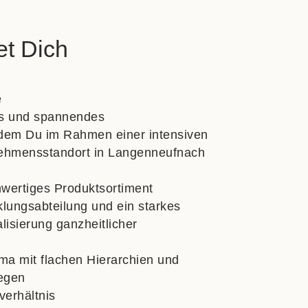
et Dich
e
es und spannendes
dem Du im Rahmen einer intensiven
ehmensstandort in Langenneufnach
wertiges Produktsortiment
lungsabteilung und ein starkes
lisierung ganzheitlicher
ima mit flachen Hierarchien und
egen
sverh
ältnis