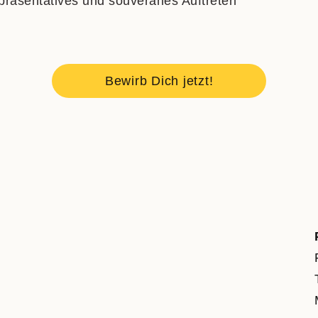
pr
äsentatives und souveränes Auftreten
Bewirb Dich jetzt!