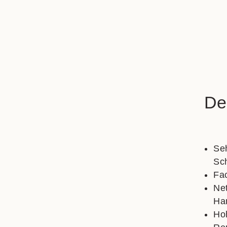
De
Seh
Sch
Fa
Net
Han
Hoh