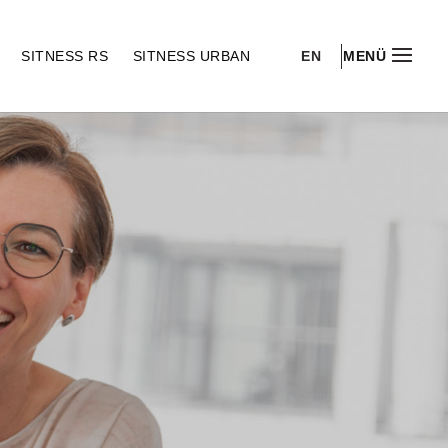
EN
S
SITNESS RS
SITNESS URBAN
MENÜ