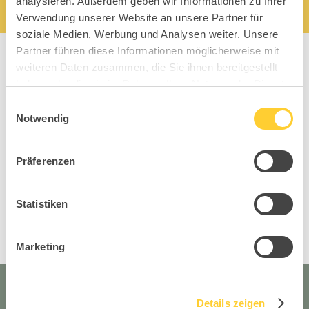
analysieren. Außerdem geben wir Informationen zu Ihrer
Verwendung unserer Website an unsere Partner für
soziale Medien, Werbung und Analysen weiter. Unsere
Partner führen diese Informationen möglicherweise mit
weiteren Daten zusammen, die Sie ihnen bereitgestellt
haben oder die sie im Rahmen Ihrer Nutzung der Dienste
gesammelt haben.
Einwilligungsauswahl
Notwendig
Top Pro 1
Prof
Präferenzen
Office Kollektion
Statistiken
Marketing
Details zeigen