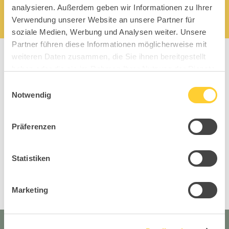
analysieren. Außerdem geben wir Informationen zu Ihrer
Verwendung unserer Website an unsere Partner für
soziale Medien, Werbung und Analysen weiter. Unsere
Partner führen diese Informationen möglicherweise mit
weiteren Daten zusammen, die Sie ihnen bereitgestellt
haben oder die sie im Rahmen Ihrer Nutzung der Dienste
gesammelt haben.
Einwilligungsauswahl
Notwendig
Free Art
Sma
Präferenzen
Office Kollektion
Statistiken
Marketing