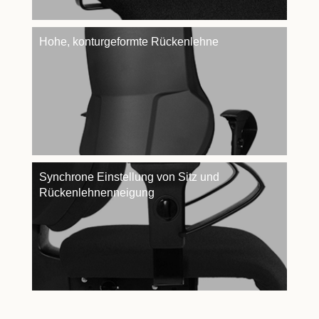
Hohe, konturgeformte Rückenlehne
Synchrone Einstellung von Sitz und
Rückenlehnenneigung