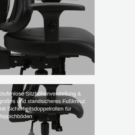
Stufenlose Sitzhöhenverstellung &
großes und standsicheres Fußkreuz
mit Sicherheitsdoppelrollen für
Teppichböden