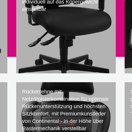
individuell auf das Köpergewicht
einstellbar
Rückenlehne mit
Netz/Polsterkombination für optimale
Rückenunterstützung und höchsten
Sitzkomfort, mit Premiumkunstleder
von Continental - In der Höhe über
Rastermechanik verstellbar