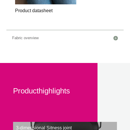
Product datasheet
Fabric overview
Producthighlights
3-dimensional Sitness joint