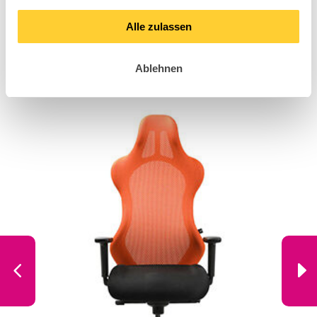
like these Sitness
Alle zulassen
RS models
Ablehnen