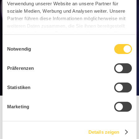
Verwendung unserer Website an unsere Partner für
soziale Medien, Werbung und Analysen weiter. Unsere
Partner führen diese Informationen möglicherweise mit
weiteren Daten zusammen, die Sie ihnen bereitgestellt
haben oder die sie im Rahmen Ihrer Nutzung der Dienste
gesammelt haben.
Einwilligungsauswahl
Notwendig
Präferenzen
Statistiken
Marketing
You might also
Details zeigen