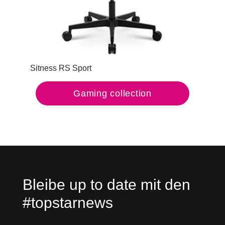
Sitness RS Sport
Sit
Gaming collection
Bleibe up to date mit den
#topstarnews