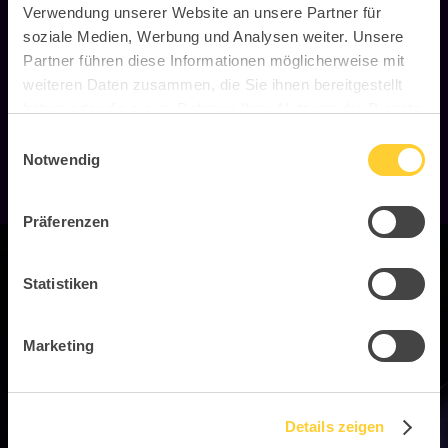
Handelspartner in
Verwendung unserer Website an unsere Partner für
Deiner Nähe!
soziale Medien, Werbung und Analysen weiter. Unsere
Partner führen diese Informationen möglicherweise mit
weiteren Daten zusammen, die Sie ihnen bereitgestellt
haben oder die sie im Rahmen Ihrer Nutzung der Dienste
Zur Händlersuche
gesammelt haben.
Einwilligungsauswahl
Notwendig
Präferenzen
Statistiken
Marketing
Details zeigen