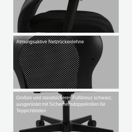
Atmungsaktive Netzrückenlehne
Großes und standsicheres Fußkreuz schwarz,
ausgerüstet mit Sicherheitsdoppelrollen für
Teppichböden