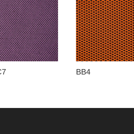
C7
BB4