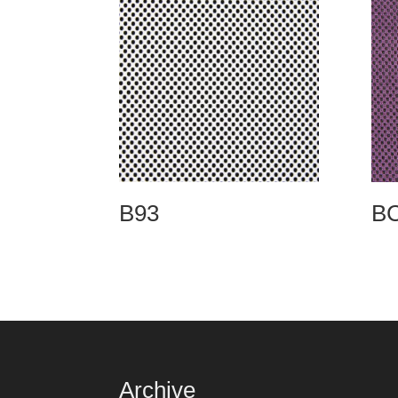
B93
B
Archive