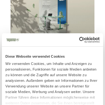
Mit grünen Ideen in eine erfolgreiche Zukunft –
Unser Nachhaltigkeitsbericht ist online!
Diese Webseite verwendet Cookies
Mit grünen Ideen in eine erfolgreiche Zukunft Wir
Wir verwenden Cookies, um Inhalte und Anzeigen zu
freuen uns, euch heute unseren neuen
personalisieren, Funktionen für soziale Medien anbieten
Nachhaltigkeitsbericht 2024 vorstellen zu können.
zu können und die Zugriffe auf unsere Website zu
Auch wenn wir ursprünglich gehofft hatten, dieses
analysieren. Außerdem geben wir Informationen zu Ihrer
Verwendung unserer Website an unsere Partner für
Jahr unter ruhigeren Vorzeichen berichten zu
soziale Medien, Werbung und Analysen weiter. Unsere
können, bleibt das weltpolitische...
Partner führen diese Informationen möglicherweise mit
weiteren Daten zusammen, die Sie ihnen bereitgestellt