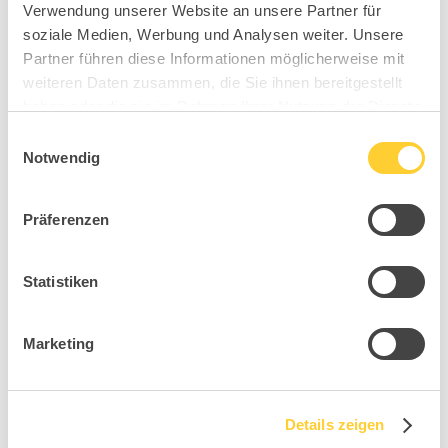
Verwendung unserer Website an unsere Partner für
soziale Medien, Werbung und Analysen weiter. Unsere
Partner führen diese Informationen möglicherweise mit
weiteren Daten zusammen, die Sie ihnen bereitgestellt
haben oder die sie im Rahmen Ihrer Nutzung der Dienste
gesammelt haben.
Einwilligungsauswahl
Notwendig
Höchstleistung braucht die richtige Basis – Sit,
Move, Improve mit dem Sitness 4D!
Präferenzen
Höchstleistung braucht die richtige Basis Wer
täglich Entscheidungen trifft, Projekte steuert und
Statistiken
Verantwortung trägt, weiß: Leistung entsteht nicht
durch Zufall. Sie ist das Ergebnis einer klaren
Marketing
Haltung – im Denken wie im Handeln.
Faktenbasierte Entscheidungen,...
Details zeigen