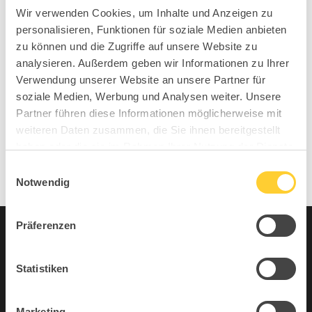
TDR – Tag der Rückengesundheit 2026
Wir verwenden Cookies, um Inhalte und Anzeigen zu
personalisieren, Funktionen für soziale Medien anbieten
Ambiente 2026 Entdecken Sie die Kraft von SIT,
zu können und die Zugriffe auf unsere Website zu
MOVE, IMPROVE®
analysieren. Außerdem geben wir Informationen zu Ihrer
IMM 2026 Entdecken Sie die Kraft von SIT, MOVE,
Verwendung unserer Website an unsere Partner für
IMPROVE®
soziale Medien, Werbung und Analysen weiter. Unsere
Partner führen diese Informationen möglicherweise mit
Neueste Kommentare
weiteren Daten zusammen, die Sie ihnen bereitgestellt
haben oder die sie im Rahmen Ihrer Nutzung der Dienste
Keine Kommentare vorhanden.
gesammelt haben.
Einwilligungsauswahl
Notwendig
Präferenzen
Archive
Kategorien
Juli 2026
Alle
Statistiken
April 2026
Featured
Marketing