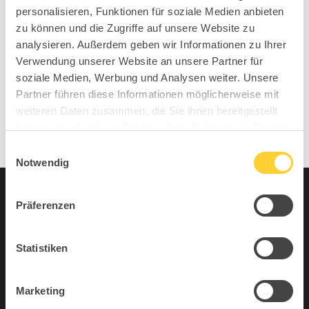
personalisieren, Funktionen für soziale Medien anbieten
MOVE, IMPROVE®
zu können und die Zugriffe auf unsere Website zu
IMM 2026 Entdecken Sie die Kraft von SIT, MOVE,
analysieren. Außerdem geben wir Informationen zu Ihrer
IMPROVE®
Verwendung unserer Website an unsere Partner für
soziale Medien, Werbung und Analysen weiter. Unsere
Neueste Kommentare
Partner führen diese Informationen möglicherweise mit
weiteren Daten zusammen, die Sie ihnen bereitgestellt
Keine Kommentare vorhanden.
haben oder die sie im Rahmen Ihrer Nutzung der Dienste
gesammelt haben.
Einwilligungsauswahl
Notwendig
Archive
Kategorien
Präferenzen
Juli 2026
Alle
Statistiken
April 2026
Featured
Februar 2026
Sitness
Marketing
Januar 2026
Sitness Urban