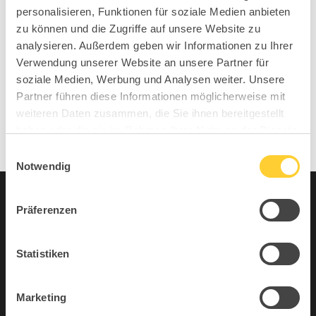
personalisieren, Funktionen für soziale Medien anbieten
MOVE, IMPROVE®
zu können und die Zugriffe auf unsere Website zu
IMM 2026 Entdecken Sie die Kraft von SIT, MOVE,
analysieren. Außerdem geben wir Informationen zu Ihrer
IMPROVE®
Verwendung unserer Website an unsere Partner für
soziale Medien, Werbung und Analysen weiter. Unsere
Neueste Kommentare
Partner führen diese Informationen möglicherweise mit
weiteren Daten zusammen, die Sie ihnen bereitgestellt
Keine Kommentare vorhanden.
haben oder die sie im Rahmen Ihrer Nutzung der Dienste
gesammelt haben.
Einwilligungsauswahl
Notwendig
Archive
Kategorien
Präferenzen
Juli 2026
Alle
Statistiken
April 2026
Featured
Februar 2026
Sitness
Marketing
Januar 2026
Sitness Urban