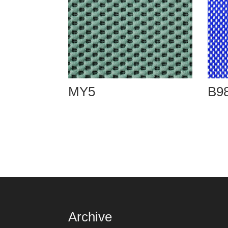
MY5
B9
Archive