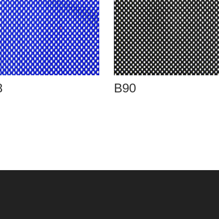
8
B90