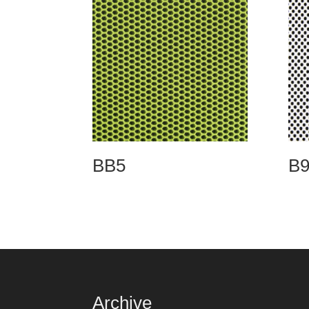
BB5
B9
Archive