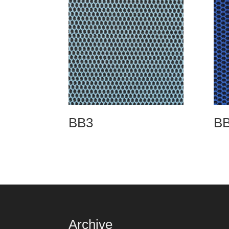
BB3
B
Archive