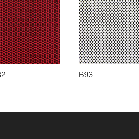
B2
B93