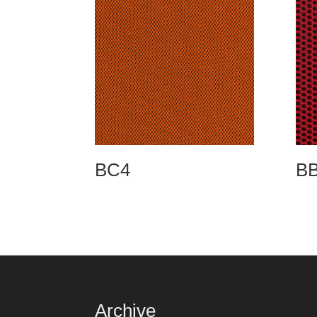
BC4
B
Archive