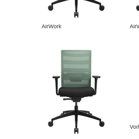
AirWork
Air
Vor