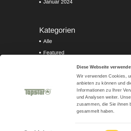
Januar 2024
Kategorien
Alle
Featured
Sitness
Diese Webseite verwende
Sitness Urban
Wir verwenden Cookies, um
anbieten zu können und di
Topstar
Informationen zu Ihrer Ve
und Analysen weiter. Unse
zusammen, die Sie ihnen b
gesammelt haben.
Produktwelten
Kids
Living und Outdoo
Inspiration
Einwilligungsauswahl