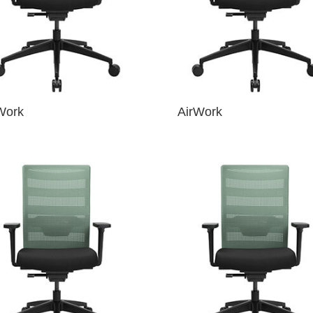
Work
AirWork