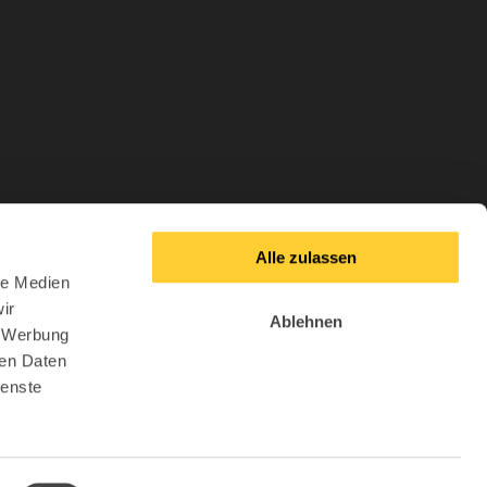
Alle zulassen
le Medien
ir
Ablehnen
, Werbung
ren Daten
ienste
ücken
Service und Beratung