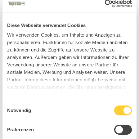
Suchen
Neueste Beiträge
Diese Webseite verwendet Cookies
Mit Verantwortung in die Zukunft – unser
Wir verwenden Cookies, um Inhalte und Anzeigen zu
Nachhaltigkeitsbericht 2025 ist da!
personalisieren, Funktionen für soziale Medien anbieten
zu können und die Zugriffe auf unsere Website zu
Salone del Mobile Milano 2026
analysieren. Außerdem geben wir Informationen zu Ihrer
TDR – Tag der Rückengesundheit 2026
Verwendung unserer Website an unsere Partner für
Ambiente 2026 Entdecken Sie die Kraft von SIT,
soziale Medien, Werbung und Analysen weiter. Unsere
Partner führen diese Informationen möglicherweise mit
MOVE, IMPROVE®
weiteren Daten zusammen, die Sie ihnen bereitgestellt
IMM 2026 Entdecken Sie die Kraft von SIT, MOVE,
haben oder die sie im Rahmen Ihrer Nutzung der Dienste
IMPROVE®
gesammelt haben.
Einwilligungsauswahl
Notwendig
Neueste Kommentare
Keine Kommentare vorhanden.
Präferenzen