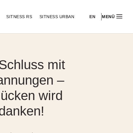
EN
S
SITNESS RS
SITNESS URBAN
MENÜ
Schluss mit
annungen –
Rücken wird
 danken!