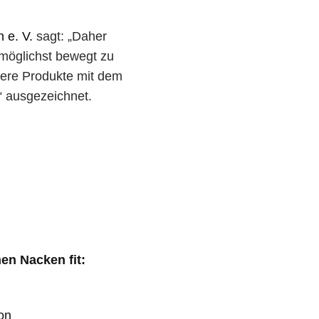
 e. V.
sagt: „Daher
 möglichst bewegt zu
sere Produkte mit dem
“ ausgezeichnet.
en Nacken fit:
on