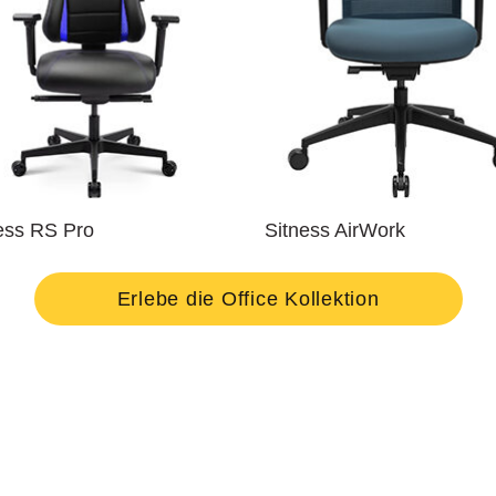
ess RS Pro
Sitness AirWork
Erlebe die Office Kollektion