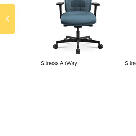
ro
Sitness AirWay
Sitn