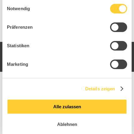
gesammelt haben.
Einwilligungsauswahl
Notwendig
Präferenzen
Statistiken
Marketing
Details zeigen
Alle zulassen
Sitness Paris 1.1
Urba
Ablehnen
Hospitality Kollektion