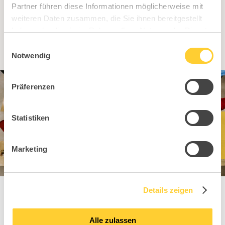
Partner führen diese Informationen möglicherweise mit
Zur Händlersuche
weiteren Daten zusammen, die Sie ihnen bereitgestellt
haben oder die sie im Rahmen Ihrer Nutzung der Dienste
gesammelt haben.
Einwilligungsauswahl
Notwendig
Präferenzen
Statistiken
Marketing
Details zeigen
Alle zulassen