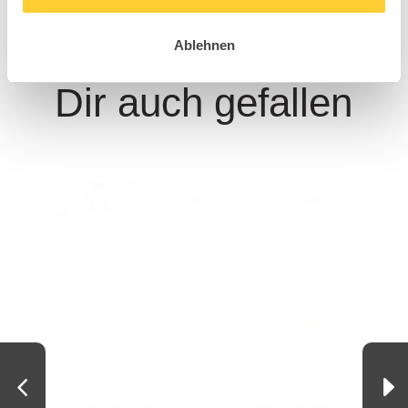
Diese Hospitality
Modelle könnten
Ablehnen
Dir auch gefallen