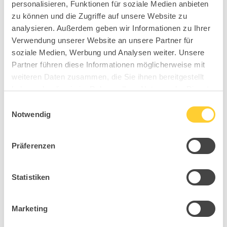
personalisieren, Funktionen für soziale Medien anbieten
MY7
zu können und die Zugriffe auf unsere Website zu
analysieren. Außerdem geben wir Informationen zu Ihrer
Verwendung unserer Website an unsere Partner für
soziale Medien, Werbung und Analysen weiter. Unsere
Partner führen diese Informationen möglicherweise mit
weiteren Daten zusammen, die Sie ihnen bereitgestellt
haben oder die sie im Rahmen Ihrer Nutzung der Dienste
Suchen
gesammelt haben.
Einwilligungsauswahl
Notwendig
Neueste Beiträge
Präferenzen
Mit Verantwortung in die Zukunft – unser
Nachhaltigkeitsbericht 2025 ist da!
Statistiken
Salone del Mobile Milano 2026
TDR – Tag der Rückengesundheit 2026
Marketing
Ambiente 2026 Entdecken Sie die Kraft von SIT,