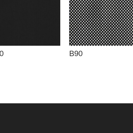
0
B90