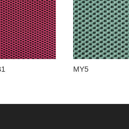
B1
MY5