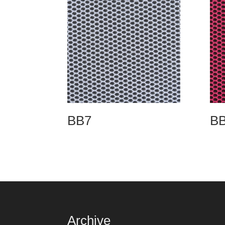
BB7
B
Archive