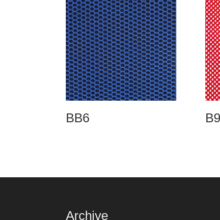
BB6
B9
Archive