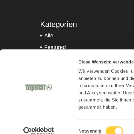
Kategorien
Alle
Featured
Sitness
Diese Webseite verwende
Sitness Urban
Wir verwenden Cookies, um
anbieten zu können und di
Topstar
Informationen zu Ihrer Ve
und Analysen weiter. Unse
zusammen, die Sie ihnen b
gesammelt haben.
Produktwelten
Kids
Living und Outdoo
Inspiration
Einwilligungsauswahl
Notwendig