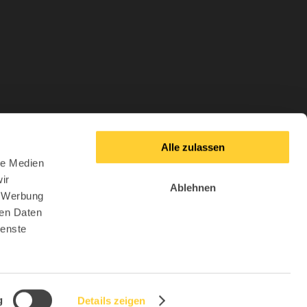
Alle zulassen
le Medien
ir
Ablehnen
, Werbung
ren Daten
ienste
ücken
Service und Beratung
g
Details zeigen