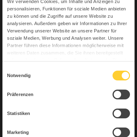
Wir verwenden Cookies, um Inhalte und Anzeigen zu
Januar 2026
Sitness Urban
personalisieren, Funktionen für soziale Medien anbieten
Dezember 2025
Topstar
zu können und die Zugriffe auf unsere Website zu
analysieren. Außerdem geben wir Informationen zu Ihrer
September 2025
Verwendung unserer Website an unsere Partner für
Juni 2025
soziale Medien, Werbung und Analysen weiter. Unsere
Partner führen diese Informationen möglicherweise mit
Mai 2025
weiteren Daten zusammen, die Sie ihnen bereitgestellt
April 2025
haben oder die sie im Rahmen Ihrer Nutzung der Dienste
gesammelt haben.
März 2025
Einwilligungsauswahl
Notwendig
Februar 2025
Januar 2025
Präferenzen
November 2024
August 2024
Statistiken
Juli 2024
Mai 2024
Marketing