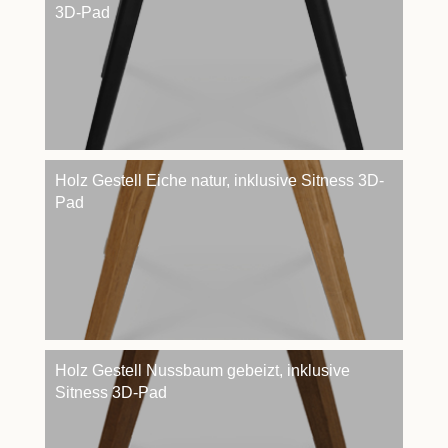
3D-Pad
Holz Gestell Eiche natur, inklusive Sitness 3D-
Pad
Holz Gestell Nussbaum gebeizt, inklusive
Sitness 3D-Pad