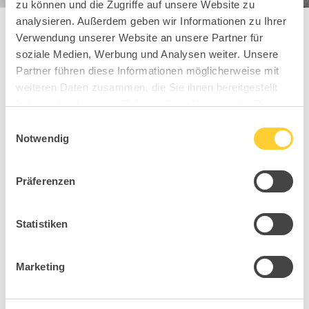
zu können und die Zugriffe auf unsere Website zu
analysieren. Außerdem geben wir Informationen zu Ihrer
Verwendung unserer Website an unsere Partner für
soziale Medien, Werbung und Analysen weiter. Unsere
Diese Topstars
Partner führen diese Informationen möglicherweise mit
weiteren Daten zusammen, die Sie ihnen bereitgestellt
haben oder die sie im Rahmen Ihrer Nutzung der Dienste
könnten Dir auch
gesammelt haben.
Einwilligungsauswahl
Notwendig
gefallen
Präferenzen
Statistiken
Marketing