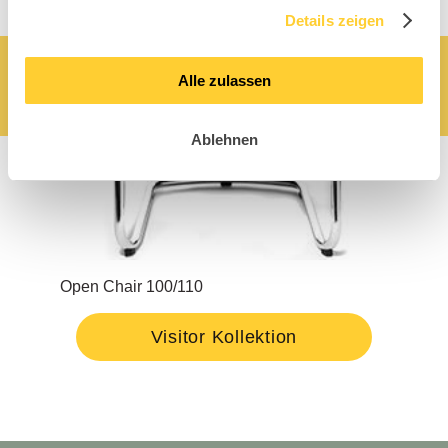
Details zeigen
Alle zulassen
Ablehnen
Open Chair 100/110
Air
Visitor Kollektion