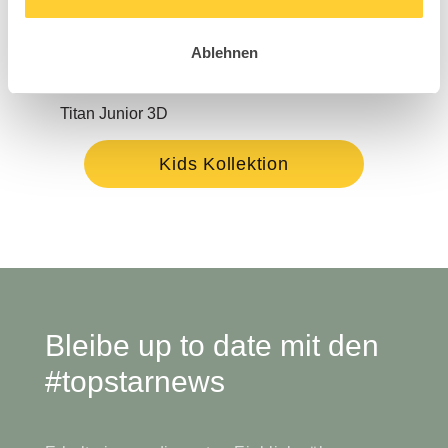
Ablehnen
Titan Junior 3D
S´co
Kids Kollektion
Bleibe up to date mit den
#topstarnews