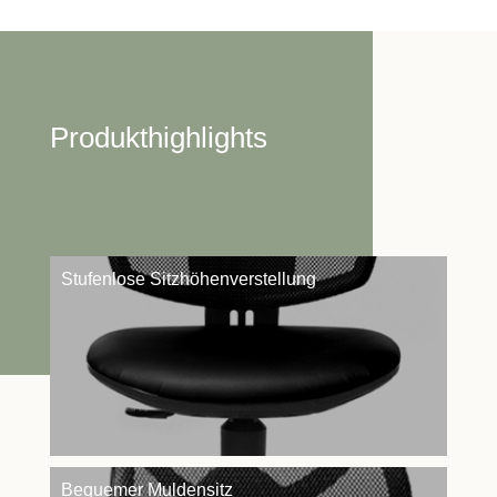
Produkthighlights
Stufenlose Sitzhöhenverstellung
Bequemer Muldensitz