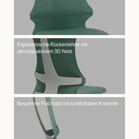
Ergonomische Rückenlehne mit
atmungsaktivem 3D Netz
Bequemer Flachsitz mit komfortabler Knierolle