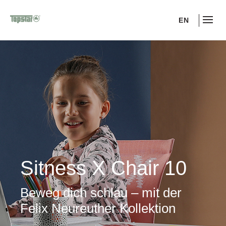
EN
Sitness X Chair 10
Beweg dich schlau – mit der
Felix Neureuther Kollektion