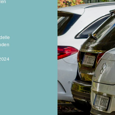
den
delle
enden
2024