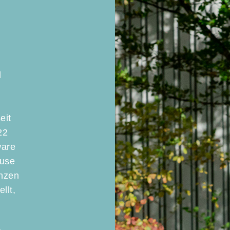
l
eit
22
ware
ouse
anzen
llt,