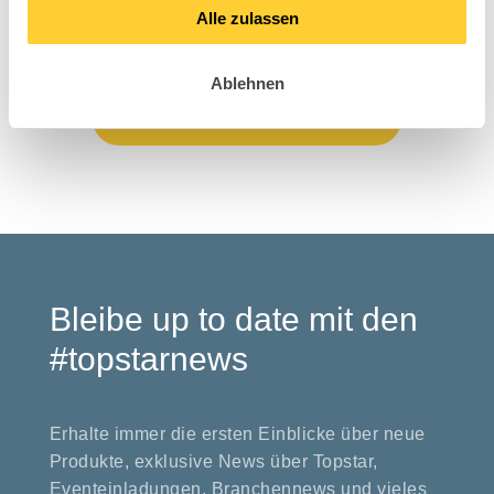
Alle zulassen
Titan Junior
S´co
Ablehnen
Kids Collection
Bleibe up to date mit den
#topstarnews
Erhalte immer die ersten Einblicke über neue
Produkte, exklusive News über Topstar,
Eventeinladungen, Branchennews und vieles