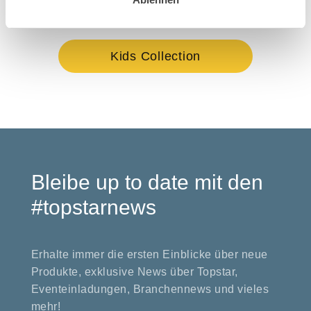
Sitness X Up Table Basic
Open
Kids Collection
Bleibe up to date mit den
#topstarnews
Erhalte immer die ersten Einblicke über neue
Produkte, exklusive News über Topstar,
Eventeinladungen, Branchennews und vieles
mehr!