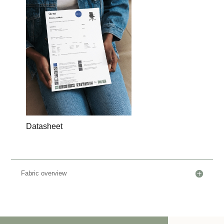
D
atasheet
Fabric overview