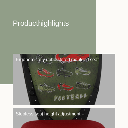
Producthighlights
Ergonomically upholstered moulded seat
Stepless seat height adjustment