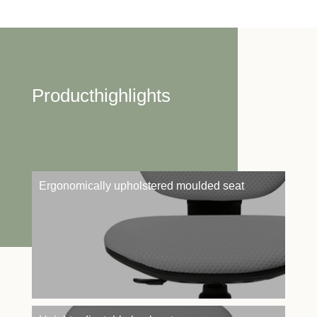
Producthighlights
Ergonomically upholstered moulded seat