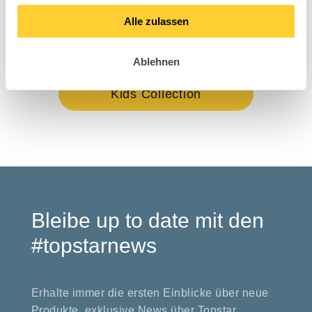
Alle zulassen
Nic
Hig
Ablehnen
Kids Collection
Bleibe up to date mit den
#topstarnews
Erhalte immer die ersten Einblicke über neue
Produkte, exklusive News über Topstar,