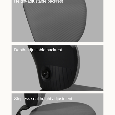
Height-adjustable backrest
Depth-adjustable backrest
Stepless seat height adjustment