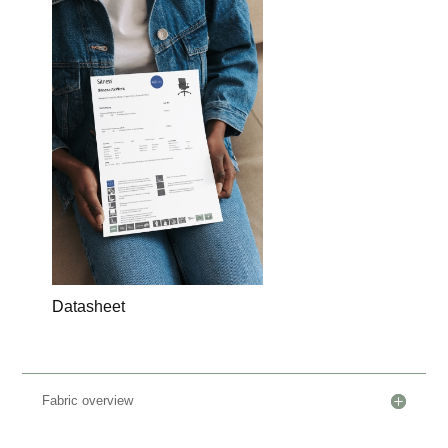
D
atasheet
Fabric overview