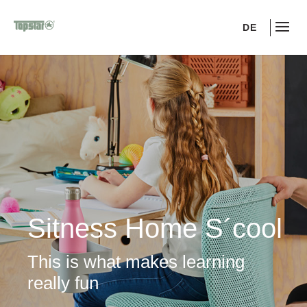
DE
Sitness Home S´cool
This is what makes learning
really fun