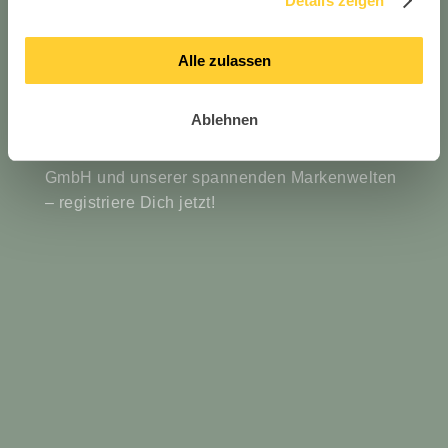
Details zeigen
Erhalte immer die ersten Einblicke über neue
Alle zulassen
Produkte, exklusive News über Topstar,
Eventeinladungen, Branchennews und vieles
mehr!
Ablehnen
Verpasse also keine Neuigkeiten der Topstar
GmbH und unserer spannenden Markenwelten
– registriere Dich jetzt!