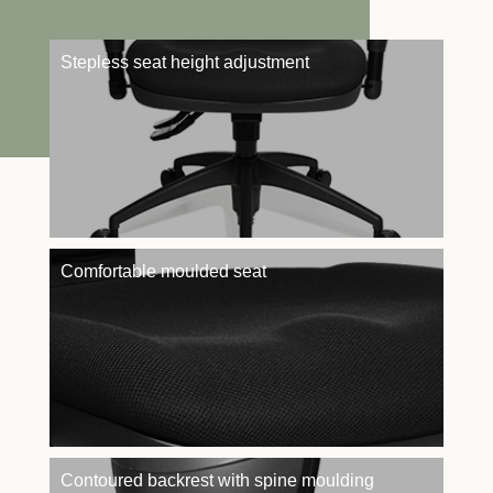
Stepless seat height adjustment
Comfortable moulded seat
Contoured backrest with spine moulding