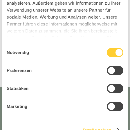
analysieren. Außerdem geben wir Informationen zu Ihrer
Verwendung unserer Website an unsere Partner für
soziale Medien, Werbung und Analysen weiter. Unsere
Partner führen diese Informationen möglicherweise mit
weiteren Daten zusammen, die Sie ihnen bereitgestellt
Solution SY
haben oder die sie im Rahmen Ihrer Nutzung der Dienste
gesammelt haben.
Einwilligungsauswahl
Notwendig
Office Collection
Präferenzen
Statistiken
Marketing
Bleibe up to date mit den
#topstarnews