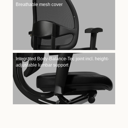
Breathable mesh cover
Integrated Body-Balance-Tec joint incl. height-
adjustable lumbar support