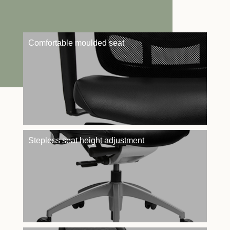
Comfortable moulded seat
Stepless seat height adjustment