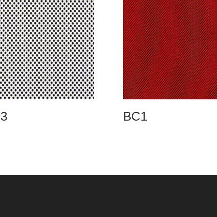
3
BC1