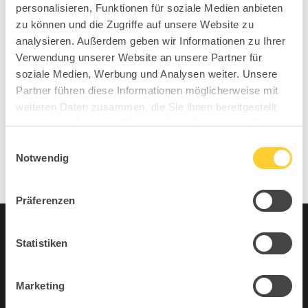
personalisieren, Funktionen für soziale Medien anbieten
TDR – Back Health Day 2026
zu können und die Zugriffe auf unsere Website zu
Ambiente 2026 Discover the power of SIT, MOVE,
analysieren. Außerdem geben wir Informationen zu Ihrer
IMPROVE
Verwendung unserer Website an unsere Partner für
soziale Medien, Werbung und Analysen weiter. Unsere
IMM 2026 Discover the power of SIT, MOVE,
Partner führen diese Informationen möglicherweise mit
IMPROVE
weiteren Daten zusammen, die Sie ihnen bereitgestellt
haben oder die sie im Rahmen Ihrer Nutzung der Dienste
Neueste Kommentare
gesammelt haben.
Einwilligungsauswahl
No comments to show.
Notwendig
Präferenzen
Archive
Kategorien
Statistiken
July 2026
Sitness
Marketing
April 2026
Sitness Urban